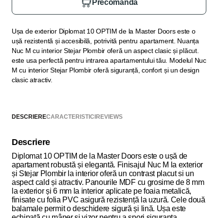
Precomandă
Ușa de exterior Diplomat 10 OPTIM de la Master Doors este o
ușă rezistentă și accesibilă, potrivită pentru apartament. Nuanța
Nuc M cu interior Stejar Plombir oferă un aspect clasic și plăcut.
este usa perfectă pentru intrarea apartamentului tău. Modelul Nuc
M cu interior Stejar Plombir oferă siguranță, confort și un design
clasic atractiv.
DESCRIERE
CARACTERISTICI
REVIEWS
Descriere
Diplomat 10 OPTIM de la Master Doors este o ușă de
apartament robustă și elegantă. Finisajul Nuc M la exterior
și Stejar Plombir la interior oferă un contrast placut si un
aspect cald și atractiv. Panourile MDF cu grosime de 8 mm
la exterior și 6 mm la interior aplicate pe foaia metalică,
finisate cu folia PVC asigură rezistență la uzură. Cele două
balamale permit o deschidere sigură și lină. Ușa este
echipată cu mâner și vizor pentru a spori siguranța.