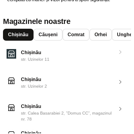
Magazinele noastre
Chișinău
Căușeni
Comrat
Orhei
Unghen
Chișinău
str. Uzinelor 11
Chișinău
str. Uzinelor 2
Chișinău
str. Calea Basarabiei 2, ”Domus CC”, magazinul
nr. 78
Chișinău