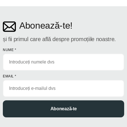
str. Dosoftei 142
Abonează-te!
și fii primul care află despre promoțiile noastre.
NUME
*
EMAIL
*
Abonează-te