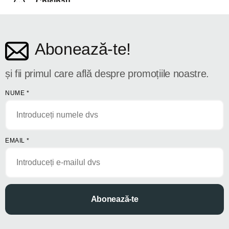
Chișinău
str. Dosoftei 142
Abonează-te!
și fii primul care află despre promoțiile noastre.
NUME
*
EMAIL
*
Abonează-te