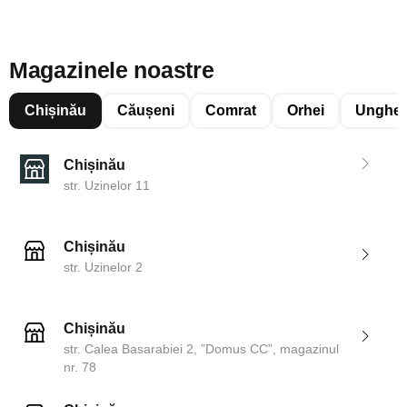
Magazinele noastre
Chișinău
Căușeni
Comrat
Orhei
Unghen
Chișinău
str. Uzinelor 11
Chișinău
str. Uzinelor 2
Chișinău
str. Calea Basarabiei 2, ”Domus CC”, magazinul
nr. 78