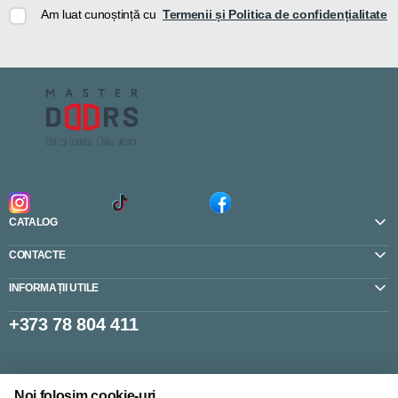
Am luat cunoștință cu
Termenii și Politica de confidențialitate
CATALOG
CONTACTE
INFORMAȚII UTILE
+373 78 804 411
Setări cookie-uri
Noi folosim cookie-uri