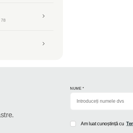
 78
NUME
*
stre.
Am luat cunoștință cu
Ter