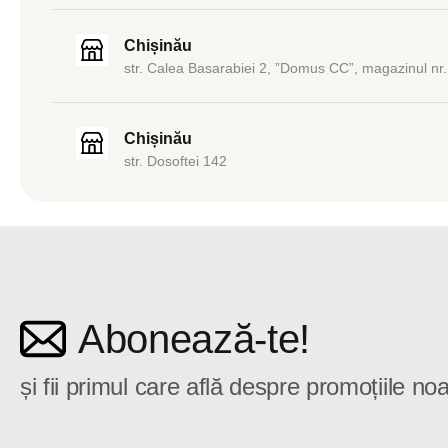
Chișinău
str. Calea Basarabiei 2, ”Domus CC”, magazinul nr.
Chișinău
str. Dosoftei 142
Abonează-te!
și fii primul care află despre promoțiile noa