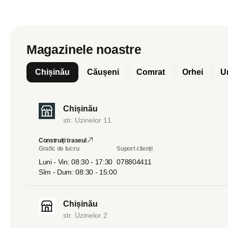
Magazinele noastre
Chișinău
Căușeni
Comrat
Orhei
U
Chișinău
str. Uzinelor 11
Construiți traseul
Grafic de lucru
Suport clienți
Luni - Vin: 08:30 - 17:30
078804411
Sîm - Dum: 08:30 - 15:00
Chișinău
str. Uzinelor 2