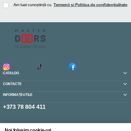
Am luat cunoștință cu
Termenii și Politica de confidențialitate
CATALOG
CONTACTE
INFORMAȚII UTILE
+373 78 804 411
Setări cookie-uri
Noi folosim cookie-uri