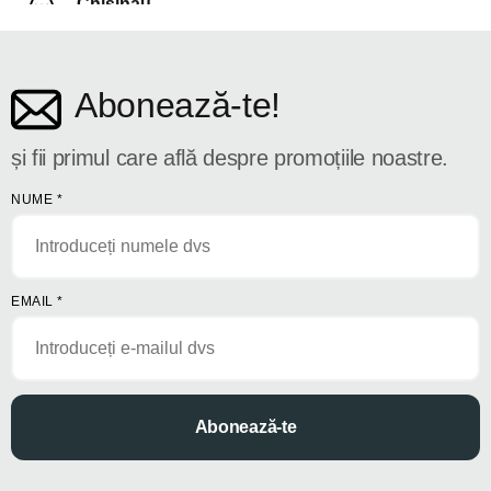
Chișinău
str. Dosoftei 142
Abonează-te!
și fii primul care află despre promoțiile noastre.
NUME
*
EMAIL
*
Abonează-te