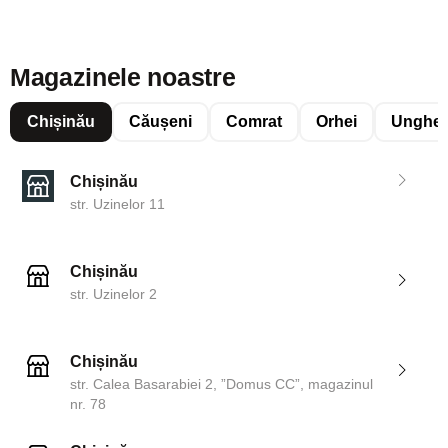
Magazinele noastre
Chișinău
Căușeni
Comrat
Orhei
Unghen
Chișinău
str. Uzinelor 11
Chișinău
str. Uzinelor 2
Chișinău
str. Calea Basarabiei 2, ”Domus CC”, magazinul
nr. 78