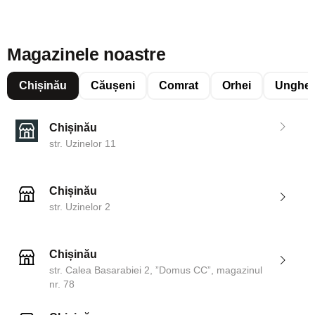
Magazinele noastre
Chișinău
Căușeni
Comrat
Orhei
Unghen
Chișinău
str. Uzinelor 11
Chișinău
str. Uzinelor 2
Chișinău
str. Calea Basarabiei 2, ”Domus CC”, magazinul
nr. 78