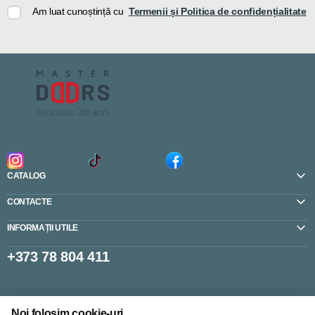
Am luat cunoștință cu
Termenii și Politica de confidențialitate
CATALOG
CONTACTE
INFORMAȚII UTILE
+373 78 804 411
Setări cookie-uri
Noi folosim cookie-uri