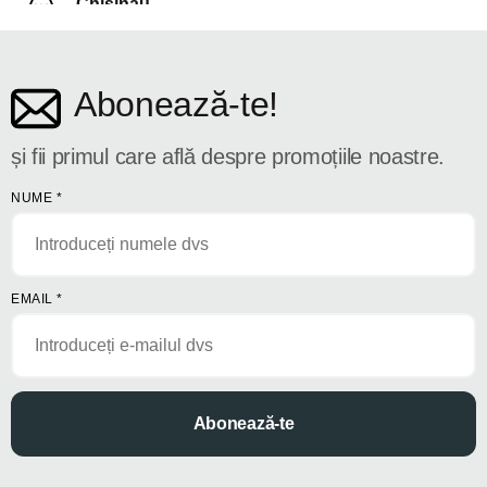
Chișinău
str. Dosoftei 142
Abonează-te!
și fii primul care află despre promoțiile noastre.
NUME
*
EMAIL
*
Abonează-te