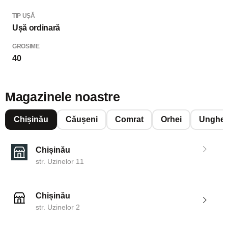
TIP UȘĂ
Ușă ordinară
GROSIME
40
Magazinele noastre
Chișinău
Căușeni
Comrat
Orhei
Unghen
Chișinău
str. Uzinelor 11
Chișinău
str. Uzinelor 2