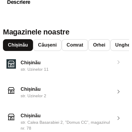
Descriere
Magazinele noastre
Chișinău
Căușeni
Comrat
Orhei
Unghen
Chișinău
str. Uzinelor 11
Chișinău
str. Uzinelor 2
Chișinău
str. Calea Basarabiei 2, ”Domus CC”, magazinul
nr. 78