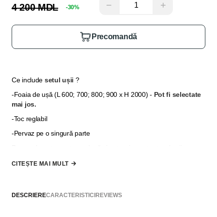
−
+
4 200 MDL
-30%
Precomandă
Ce include
setul ușii
?
-Foaia de ușă (L 600; 700; 800; 900 x H 2000)
-
Pot fi selectate
mai jos.
-Toc reglabil
-Pervaz pe o singură parte
Pervazul pentru partea a două și extensia pentru tocul ușii se
selectează din secțiunea
"Opțiuni suplimentare"
, în cazul în
CITEȘTE MAI MULT
care grosimea peretelui nu permite să fie acoperită doar cu
pervazuri.
*
Nu se include mâner, broască și balamale, acestea pot fi
DESCRIERE
CARACTERISTICI
REVIEWS
selectate din secțiunea "Adaugă la comandă"