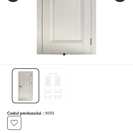
Codul produsului :
8053