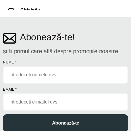
Chișinău
str. Dosoftei 142
Abonează-te!
și fii primul care află despre promoțiile noastre.
NUME
*
EMAIL
*
Abonează-te