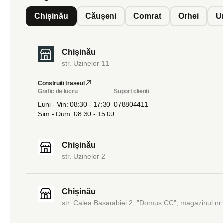
Chișinău
Căușeni
Comrat
Orhei
U
Chișinău
str. Uzinelor 11
Construiți traseul
Grafic de lucru
Suport clienți
Luni - Vin: 08:30 - 17:30
078804411
Sîm - Dum: 08:30 - 15:00
Chișinău
str. Uzinelor 2
Chișinău
str. Calea Basarabiei 2, ”Domus CC”, magazinul nr.