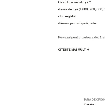
Ce include
setul ușii
?
-Foaia de ușă (L 600; 700; 800; 
-Toc reglabil
-Pervaz pe o singură parte
Pervazul pentru partea a două și 
suplimentare"
, în cazul în care
CITEȘTE MAI MULT
*
Nu se include mâner, broască 
la comandă"
TARA DE ORIGI