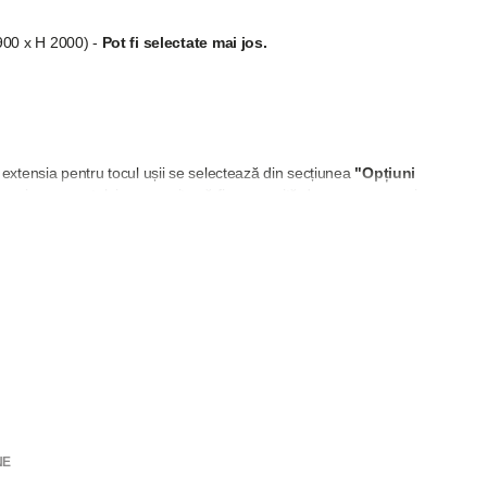
900 x H 2000) -
Pot fi selectate mai jos.
extensia pentru tocul ușii se selectează din secțiunea
"
Opțiuni
 grosimea peretelui nu permite să fie acoperită doar cu pervazuri.
și balamale, acestea pot fi selectate din secțiunea "Adaugă
NE