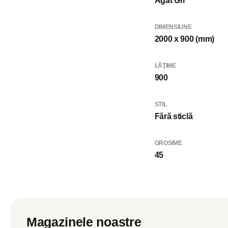
Agat Gri
DIMENSIUNE
2000 x 900 (mm)
LĂŢIME
900
STIL
Fără sticlă
GROSIME
45
Magazinele noastre