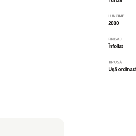
Turcia
LUNGIME
2000
FINISAJ
Înfoliat
TIP UȘĂ
Ușă ordinar